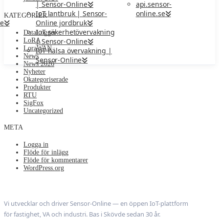
api.sensor-
| Sensor-Online
online.se
IoT lantbruk | Sensor-
KATEGORIER
ne
Online jordbruk
IoT säkerhetövervakning
DataLogger
LoRA
| Sensor-Online
LoraWAN
IoT hälsa övervakning |
News
Sensor-Online
News 2026
Nyheter
Okategoriserade
Produkter
RTU
SigFox
Uncategorized
META
Logga in
Flöde för inlägg
Flöde för kommentarer
WordPress.org
Nodeledge AB
Vi utvecklar och driver Sensor-Online — en öppen IoT-plattform
för fastighet, VA och industri. Bas i Skövde sedan 30 år.