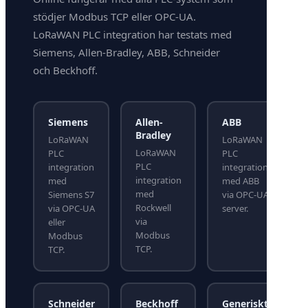
stödjer Modbus TCP eller OPC-UA.
LoRaWAN PLC integration har testats med
Siemens, Allen-Bradley, ABB, Schneider
och Beckhoff.
Siemens
Allen-
ABB
Bradley
LoRaWAN
LoRaWAN
LoRaWAN
PLC
PLC
PLC
integration
integration
integration
med
med ABB
med
Siemens S7
via OPC-UA
Rockwell
via OPC-UA
server.
via
eller
Modbus
Modbus
TCP.
TCP.
Schneider
Beckhoff
Generiskt