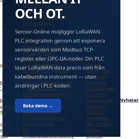
IoT säkerhetövervakning
OCH OT.
| Sensor-Online
IoT hälsa övervakning |
Sensor-Online
IOT exempel
Sensor-Online möjliggör LoRaWAN
applikationer
PLC integration genom att exponera
IoT
fastighetsövervakning |
sensorvärden som Modbus TCP-
Sensor-Online
register eller OPC-UA-noder. Din PLC
Portal
IMD individuell mätning
log
Sensor-
och rapportering
läser LoRaWAN-data precis som från
Online, den
IoT smart city | Sensor-
kabelbundna instrument — utan
öppna IoT
Online
B
portalen
IIoT industriövervakning
ändringar i PLC-koden.
C-
Supporterade
| Sensor-Online
sensorer
IoT trafikövervakning |
Nyheter
B
cloud.sensor-
Sensor-Online
Boka demo →
ualer
online.se
IoT logistik | Sensor-
 PDF
Video’s
Online spårning
Nodeledge
IoT miljöövervakning |
ver |
AB | IoT och
Sensor-Online
ne
Sensor-
IoT
dge
Online
infrastrukturövervakning