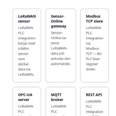
LoRaWAN
Sensor-
Modbus
sensor
Online
TCP slave
gateway
LoRaWAN
LoRaWAN
Sensor-
PLC
PLC
Online tar
integration
integration
emot
börjar med
via
LoRaWAN-
trådlös
Modbus
data och
sensor
TCP — din
avkodar den
som
PLC läser
automatiskt.
skickar
register
data via
direkt.
LoRaWAN.
OPC-UA
MQTT
REST API
server
broker
LoRaWAN
LoRaWAN
LoRaWAN
PLC
PLC
PLC
integration