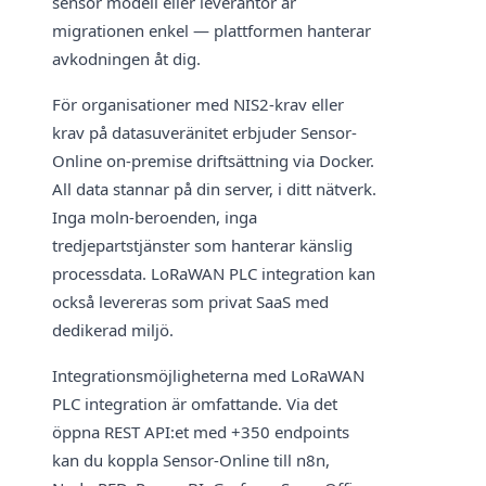
sensor modell eller leverantör är
migrationen enkel — plattformen hanterar
avkodningen åt dig.
För organisationer med NIS2-krav eller
krav på datasuveränitet erbjuder Sensor-
Online on-premise driftsättning via Docker.
All data stannar på din server, i ditt nätverk.
Inga moln-beroenden, inga
tredjepartstjänster som hanterar känslig
processdata. LoRaWAN PLC integration kan
också levereras som privat SaaS med
dedikerad miljö.
Integrationsmöjligheterna med LoRaWAN
PLC integration är omfattande. Via det
öppna REST API:et med +350 endpoints
kan du koppla Sensor-Online till n8n,