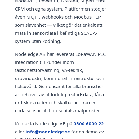
Node-RED, Power BI, Grafana, SuperOffice
CRM och egna system. Plattformen stödjer
även MQTT, webhooks och Modbus TCP
som slavenhet — vilket gör det enkelt att
mata in sensordata i befintliga SCADA-
system utan kodning.
Nodeledge AB har levererat LoRaWAN PLC
integration till kunder inom
fastighetsförvaltning, VA-teknik,
gruvindustri, kommunal infrastruktur och
hälsovård. Gemensamt för alla branscher
är behovet av tillförlitlig realtidsdata, låga
driftskostnader och skalbarhet från en
enda sensor till tiotusentals mätpunkter.
Kontakta Nodeledge AB på
0500 6000 22
eller
info@nodeledge.se
för en demo av