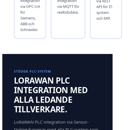
integration
integration
via REST
via OPC-UA
via MQTT för
API för IT-
för
realtidsdata.
system
Siemens,
och ERP.
ABB och
Schneider.
STÖDDA PLC-SYSTEM
LORAWAN PLC
INTEGRATION MED
ALLA LEDANDE
TILLVERKARE.
LoRaWAN PLC integration via Sensor-
Online fungerar med alla PLC-system som