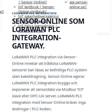
api.sensor-
| Sensor-Online
online.se
IoT lantbruk | Sensor-
ne
Online jordbruk
LORAWAN PLC INTEGRATION
IoT säkerhetövervakning
SENSOR-ONLINE SOM
| Sensor-Online
IoT hälsa övervakning |
LORAWAN PLC
Sensor-Online
INTEGRATION-
GATEWAY.
LoRaWAN PLC integration via Sensor-
Online innebär att trådlösa LoRaWAN-
sensorer kan läsas av befintliga PLC-system
utan kabeldragning. Sensor-Online agerar
LoRaWAN PLC integration-brygga och
exponerar all sensordata via Modbus TCP
slave eller OPC-UA server. LoRaWAN PLC
integration med Sensor-Online kräver inga
ändringar i PLC-koden.