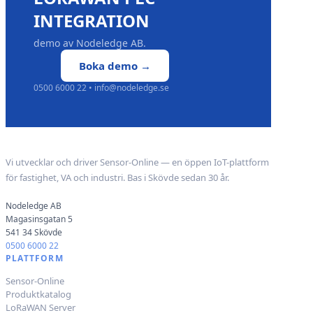
INTEGRATION
demo av Nodeledge AB.
Boka demo →
0500 6000 22 • info@nodeledge.se
Nodeledge AB
Vi utvecklar och driver Sensor-Online — en öppen IoT-plattform
för fastighet, VA och industri. Bas i Skövde sedan 30 år.
Nodeledge AB
Magasinsgatan 5
541 34 Skövde
0500 6000 22
PLATTFORM
Sensor-Online
Produktkatalog
LoRaWAN Server