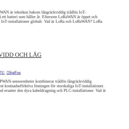
WAN är tekniken bakom långräckviddig trådlös IoT-
å ett batteri som håller år. Eftersom LoRaWAN är öppet och
iga IoT-installationer globalt. Vad är LoRa och LoRaWAN? LoRa
VIDD OCH LÅG
TU
,
SigFox
WAN-sensorenheter kombinerar trådlös långräckviddig
kostnadseffektiva lösningen för storskaliga IoT-installationer.
d ersatter den dyra kabeldragning och PLC-installationer. Vad är