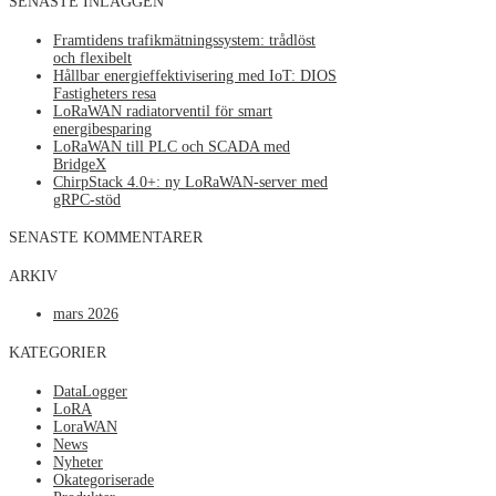
SENASTE INLÄGGEN
Framtidens trafikmätningssystem: trådlöst
och flexibelt
Hållbar energieffektivisering med IoT: DIOS
Fastigheters resa
LoRaWAN radiatorventil för smart
energibesparing
LoRaWAN till PLC och SCADA med
BridgeX
ChirpStack 4.0+: ny LoRaWAN-server med
gRPC-stöd
SENASTE KOMMENTARER
ARKIV
mars 2026
KATEGORIER
DataLogger
LoRA
LoraWAN
News
Nyheter
Okategoriserade