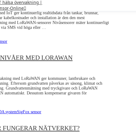
T hälsa övervakning |
nsor-Online
oT ger kontinuerlig realtidsdata från tankar, brunnar,
r kabelkostnader och installation är den den mest
rvakning med LoRaWAN-sensorer Nivåsensorer mäter kontinuerligt
t via SMS vid höga eller …
ensor
NNIVÅER MED LORAWAN
vakning med LoRaWAN ger kommuner, lantbrukare och
sning. Eftersom grundvatten påverkas av säsong, klimat och
ltning. Grundvattenmätning med tryckgivare och LoRaWAN
WAN automatiskt. Dessutom kompenserar givaren för
A system
SigFox sensor
R FUNGERAR NÄTVERKET?