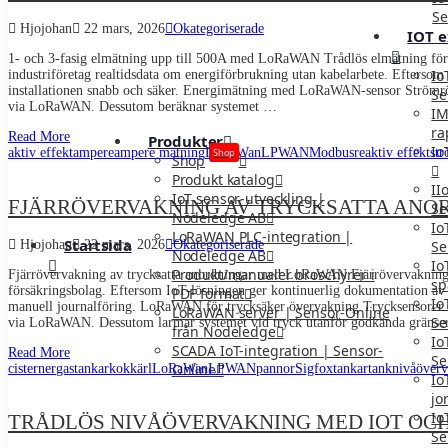
Se
Hjojohan
22 mars, 2026
Okategoriserade
IOT e
1- och 3-fasig elmätning upp till 500A med LoRaWAN Trådlös elmätning för 1-
Io
industriföretag realtidsdata om energiförbrukning utan kabelarbete. Eftersom 
installationen snabb och säker. Energimätning med LoRaWAN-sensor Strömröka
Se
via LoRaWAN. Dessutom beräknar systemet …
IM
ra
Read More
Produkter
Io
aktiv effekt
ampere
ampere mätning
LoRaWan
LPWAN
Modbus
reaktiv effekt
st
Shop
Shop
Produkt katalog
II
IoT sensor-utveckling |
FJÄRRÖVERVAKNING AV TRYCKSATTA AN
Se
Nodeledge AB
Io
LoRaWAN PLC-integration |
Startsida
Se
Hjojohan
22 mars, 2026
Okategoriserade
Nodeledge AB
Io
Produkt/manualer broschyrer i
Fjärrövervakning av trycksatta anordningar med LoRaWAN Fjärrövervakning av
sp
försäkringsbolag. Eftersom IoT-lösningen ger kontinuerlig dokumentation av 
PDF format
Io
manuell journalföring. LoRaWAN för trycksäker övervakning Trycksensorer o
LoRaWAN server | Sensor-Online
Se
via LoRaWAN. Dessutom larmar systemet vid tryck utanför godkända gränser. 
från Nodeledge
Io
SCADA IoT-integration | Sensor-
Read More
Se
Online
cisterner
gastankar
kokkärl
LoRaWan
LPWAN
pannor
Sigfox
tankar
tanknivåöver
Io
jo
Io
TRÅDLÖS NIVÅÖVERVAKNING MED IOT OC
Se