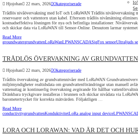
Io
Hjojohan
22 mars, 2026
Okategoriserade
Se
Trådlös nivåövervakning med IoT och LoRaWAN Trådlös nivåövervakning med I
reservoarer och vattentorn utan kabel. Eftersom trådlös nivåmätning eliminera
kostnadseffektiva lösningen för nya och befintliga installationer. Nivåöve
och skickar data via LoRaWAN till Sensor-Online. Dessutom larmar systeme
Read More
groundwater
grundvatten
LoRaWan
LPWAN
SCADA
SigFox sensor
Ultraljuds s
TRÅDLÖS ÖVERVAKNING AV GRUNDVATTE
Hjojohan
22 mars, 2026
Okategoriserade
Trådlös övervakning av grundvattennivåer med LoRaWAN Grundvattenöver
miljömyndigheter realtidsdata om grundvattenförändringar utan manuell avlä
vattenuttag är kontinuerlig övervakning avgörande för hållbar vattenförva
Dränkbara tryckgivare installeras i brunnen och skickar nivådata via LoRa
barometertrycket för korrekta mätvärden. Följaktligen …
Read More
conductivity
grundvatten
Konduktivitet
LoRa analog input device
LPWAN
SCAD
LORA OCH LORAWAN: VAD ÄR DET OCH HU