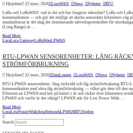
Hjojohan
22 mars, 2026
LoraWAN
,
News
,
Nyheter
,
RTU
LoRa och LoRaWAN: vad är det och hur fungerar nätverket? LoRa och LoRa
kommunikation — och gör det möjligt att skicka sensordata kilometers väg p
standardiserat är det idag det dominerande nätverksprotokollen för storskal
(Long Range) är …
Read More
Lora
Lora Gateway
LoRaWan
LPWAN
RTU-LPWAN SENSORENHETER: LÅNG RÄCK
STRÖMFÖRBRUKNING
Hjojohan
22 mars, 2026
DataLogger
,
LoraWAN
,
News
,
Nyheter
,
R
RTU-LPWAN sensorenheter: lång räckvidd och låg strömförbrukning RTU-LP
kommunikation med ultra-låg strömförbrukning — vilket gör dem till den mest 
Eftersom en LPWAN-nod kör på batteri i år och räcker över kilometers avstån
LPWAN och varför är det viktigt? LPWAN står för Low Power Wide …
Read More
Lora
LowPowerWideAreaNetwork
LPWAN
RTU
Sigfox
Search