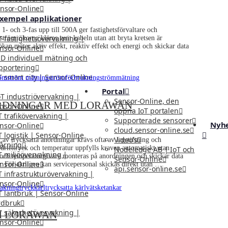
nsor-Online
xempel applikationer
 och 3-fas upp till 500A ger fastighetsförvaltare och
T fastighetsövervakning |
strömrökorna kläms runt kabeln utan att bryta kretsen är
n mäter aktiv effekt, reaktiv effekt och energi och skickar data
nsor-Online
D individuell mätning och
pportering
T smart city | Sensor-Online
röm
ström mätning
strömförbrukning
strömmätning
Portal
oT industriövervakning |
Sensor-Online, den
ORDNINGAR MED LORAWAN
nsor-Online
öppna IoT portalen
T trafikövervakning |
Supporterade sensorer
Nyh
nsor-Online
cloud.sensor-online.se
T logistik | Sensor-Online
Video’s
 trycksatta anordningar krävs ofta av lagstiftning och
årning
drifttryck och temperatur uppfylls kraven automatiskt utan
Nodeledge AB | IoT och
T miljöövervakning |
ch temperaturgivare monteras på anordningen och skickar data
Sensor-Online
nsor-Online
Följaktligen kan servicepersonal skickas direkt utan …
api.sensor-online.se
T infrastrukturövervakning |
nsor-Online
vakning
tryckkärl
trycksatta kärl
vätsketankar
T lantbruk | Sensor-Online
rdbruk
T säkerhetövervakning |
H LORAWAN
nsor-Online