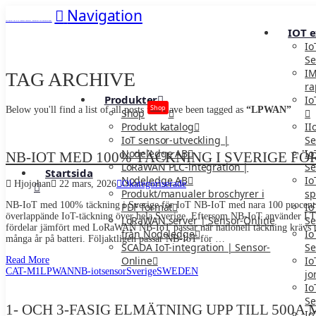
Navigation
IoT portal för alla typer av sensorer, gateways och nätverkstyper.
IOT 
Io
Se
IM
TAG ARCHIVE
ra
Produkter
Io
Shop
Below you'll find a list of all posts that have been tagged as
“LPWAN”
Shop
Produkt katalog
II
IoT sensor-utveckling |
Se
Nodeledge AB
Io
NB-IOT MED 100% TÄCKNING I SVERIGE FÖR
LoRaWAN PLC-integration |
Se
Startsida
Nodeledge AB
Io
Hjojohan
22 mars, 2026
Okategoriserade
Produkt/manualer broschyrer i
sp
NB-IoT med 100% täckning i Sverige för IoT NB-IoT med nara 100 procent tä
PDF format
Io
överlappände IoT-täckning över hela Sverige. Eftersom NB-IoT använder LTE
LoRaWAN server | Sensor-Online
Se
fördelar jämfört med LoRaWAN NB-IoT passar när nationell täckning krävs u
från Nodeledge
Io
många år på batteri. Följaktligen passar NB-IoT för …
SCADA IoT-integration | Sensor-
Se
Online
Io
Read More
CAT-M1
LPWAN
NB-iot
sensor
Sverige
SWEDEN
jo
Io
Se
1- OCH 3-FASIG ELMÄTNING UPP TILL 500
Io