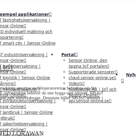
exempel applikationer
T fastighetsövervakning |
nsor-Online
D individuell mätning och
pportering
T smart city | Sensor-Online
Portal
oT industriövervakning |
nsor-Online
Sensor-Online, den
T trafikövervakning |
öppna IoT portalen
 IOT
nsor-Online
Supporterade sensorer
Nyh
T logistik | Sensor-Online
cloud.sensor-online.se
årning
Video’s
ckning utnyttjar mobiloperatorernas befintliga nät för
T miljöövervakning |
Nodeledge AB | IoT och
-infrastruktur behöver du inte bygga eget nätverk. NB-IoT
nsor-Online
Sensor-Online
tan eget nätverksbygge. Dessutom håller NB-IoT-sensorer i
T infrastrukturövervakning |
api.sensor-online.se
nsor-Online
T lantbruk | Sensor-Online
rdbruk
T säkerhetövervakning |
nsor-Online
A MED LORAWAN
T hälsa övervakning |