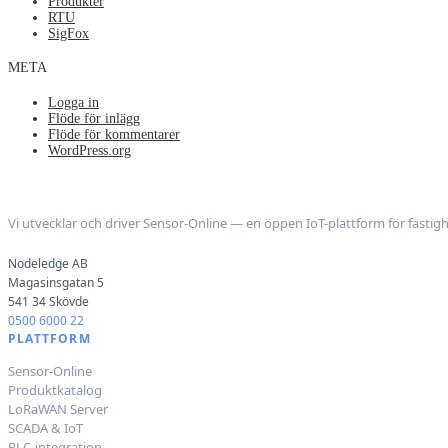
Produkter
RTU
SigFox
META
Logga in
Flöde för inlägg
Flöde för kommentarer
WordPress.org
Nodeledge AB
Vi utvecklar och driver Sensor-Online — en öppen IoT-plattform för fastighe
Nodeledge AB
Magasinsgatan 5
541 34 Skövde
0500 6000 22
PLATTFORM
Sensor-Online
Produktkatalog
LoRaWAN Server
SCADA & IoT
PLC-integration