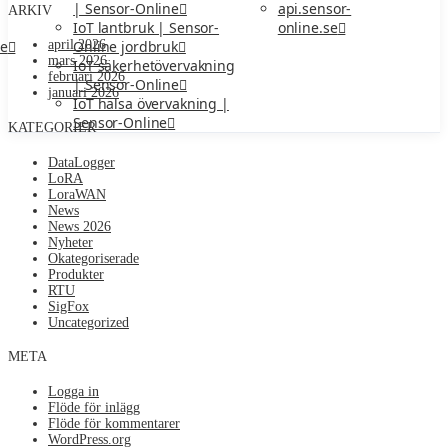
api.sensor-
| Sensor-Online
ARKIV
online.se
IoT lantbruk | Sensor-
ne
Online jordbruk
april 2026
mars 2026
IoT säkerhetövervakning
februari 2026
| Sensor-Online
januari 2026
IoT hälsa övervakning |
Sensor-Online
KATEGORIER
DataLogger
LoRA
LoraWAN
News
News 2026
Nyheter
Okategoriserade
Produkter
RTU
SigFox
Uncategorized
META
Logga in
Flöde för inlägg
Flöde för kommentarer
WordPress.org