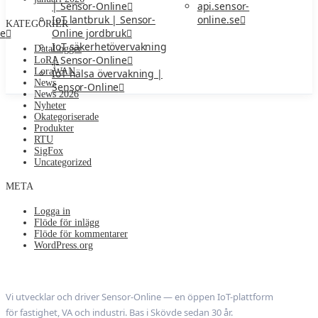
api.sensor-
| Sensor-Online
online.se
IoT lantbruk | Sensor-
KATEGORIER
ne
Online jordbruk
IoT säkerhetövervakning
DataLogger
| Sensor-Online
LoRA
LoraWAN
IoT hälsa övervakning |
News
Sensor-Online
News 2026
Nyheter
Okategoriserade
Produkter
RTU
SigFox
Uncategorized
META
Logga in
Flöde för inlägg
Flöde för kommentarer
WordPress.org
Nodeledge AB
Vi utvecklar och driver Sensor-Online — en öppen IoT-plattform
för fastighet, VA och industri. Bas i Skövde sedan 30 år.