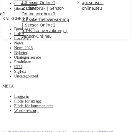
api.sensor-
| Sensor-Online
februari 2026
online.se
IoT lantbruk | Sensor-
januari 2026
ne
Online jordbruk
KATEGORIER
IoT säkerhetövervakning
| Sensor-Online
DataLogger
IoT hälsa övervakning |
LoRA
Sensor-Online
LoraWAN
News
News 2026
Nyheter
Okategoriserade
Produkter
RTU
SigFox
Uncategorized
META
Logga in
Flöde för inlägg
Flöde för kommentarer
WordPress.org
Nodeledge AB
Vi utvecklar och driver Sensor-Online — en öppen IoT-plattform