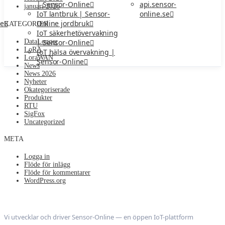
api.sensor-
| Sensor-Online
januari 2026
online.se
IoT lantbruk | Sensor-
ne
Online jordbruk
KATEGORIER
IoT säkerhetövervakning
DataLogger
| Sensor-Online
LoRA
IoT hälsa övervakning |
LoraWAN
Sensor-Online
News
News 2026
Nyheter
Okategoriserade
Produkter
RTU
SigFox
Uncategorized
META
Logga in
Flöde för inlägg
Flöde för kommentarer
WordPress.org
Nodeledge AB
Vi utvecklar och driver Sensor-Online — en öppen IoT-plattform