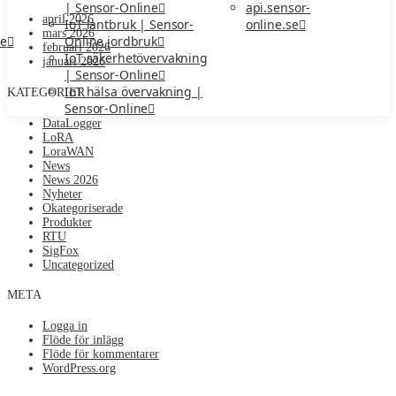
api.sensor-
| Sensor-Online
april 2026
online.se
IoT lantbruk | Sensor-
mars 2026
ne
Online jordbruk
februari 2026
IoT säkerhetövervakning
januari 2026
| Sensor-Online
IoT hälsa övervakning |
KATEGORIER
Sensor-Online
DataLogger
LoRA
LoraWAN
News
News 2026
Nyheter
Okategoriserade
Produkter
RTU
SigFox
Uncategorized
META
Logga in
Flöde för inlägg
Flöde för kommentarer
WordPress.org